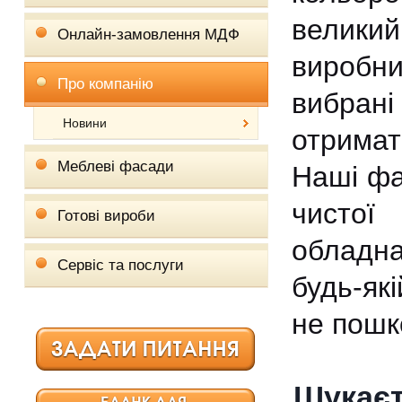
велики
Онлайн-замовлення МДФ
виробн
Про компанію
вибрані
Новини
отримат
Меблеві фасади
Наші фа
чистої
Готові вироби
обладна
Сервіс та послуги
будь-як
не пошк
Шукаєт