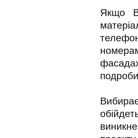
Якщо В
матер
телефо
номера
фасада
подроби
Вибира
обійдет
виникне