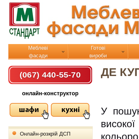
Меблеві
Готові
фасади
вироби
ДЕ КУ
(067) 440-55-70
онлайн-конструктор
У пошу
високо
Онлайн-розкрій ДСП
кольор