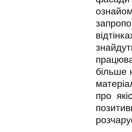
ознайо
запропо
відтінк
знайду
працюва
більше 
матеріа
про які
позитивн
розчару