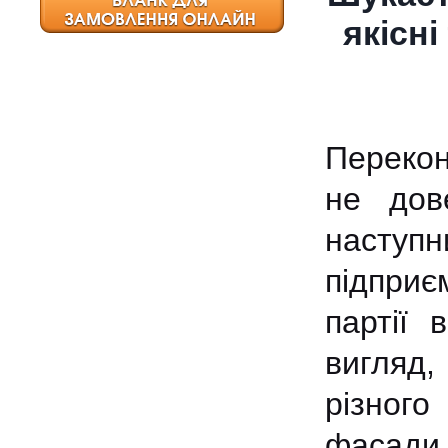
якісн
Перекон
не дов
наступн
підприє
партії 
вигляд,
різног
фасади 