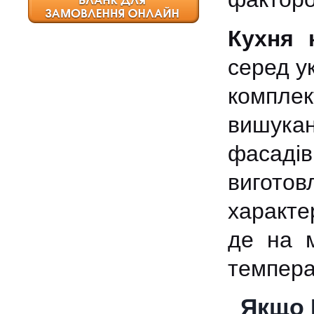
Кухня 
серед у
комплек
вишука
фасад
виготов
характе
де на м
температ
Якщо 