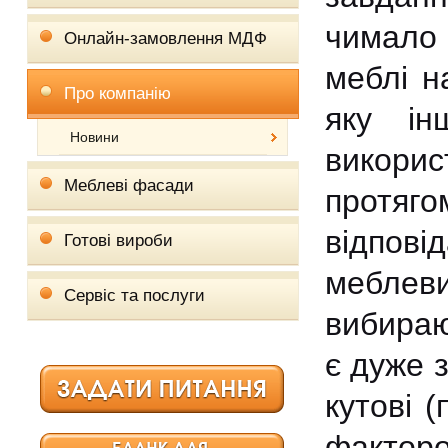
чимало 
Онлайн-замовлення МДФ
меблі н
Про компанію
яку ін
Новини
викорис
Меблеві фасади
протяг
відпов
Готові вироби
меблеви
Сервіс та послуги
вибираю
є дуже 
кутові 
факторо