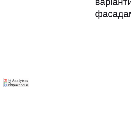
варіан
фасада