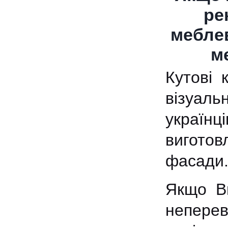
ре
меблев
м
Кутові 
візуаль
україн
вигото
фасади
Якщо В
непере