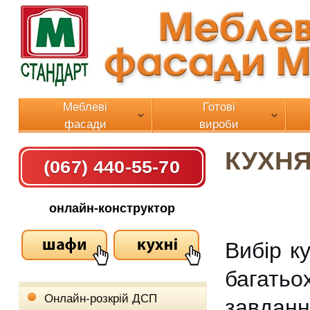
Меблеві
Готові
фасади
вироби
КУХНЯ
(067) 440-55-70
онлайн-конструктор
Вибір к
багать
Онлайн-розкрій ДСП
завда