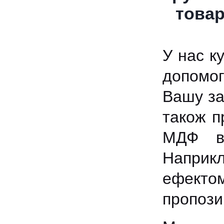
товар
У нас к
допомог
Вашу зад
також п
МДФ ви
Наприк
ефекто
пропозиц