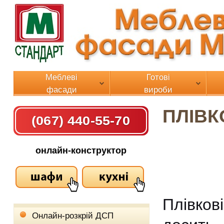
Меблеві
Готові
фасади
вироби
ПЛІВК
(067) 440-55-70
онлайн-конструктор
Плівко
Онлайн-розкрій ДСП