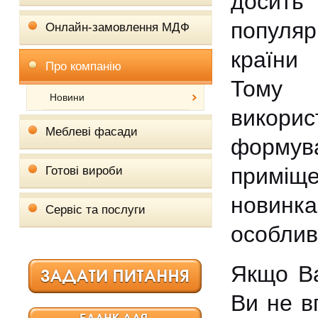
досит
популяр
Онлайн-замовлення МДФ
країни
Про компанію
Тому 
Новини
викори
Меблеві фасади
форму
приміщ
Готові вироби
новинк
Сервіс та послуги
особлив
Якщо В
Ви не в