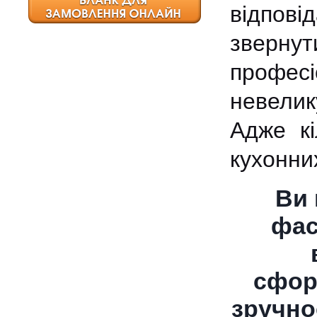
відпов
звернут
профес
невелик
Адже кі
кухонни
Ви 
фас
сфор
зручно