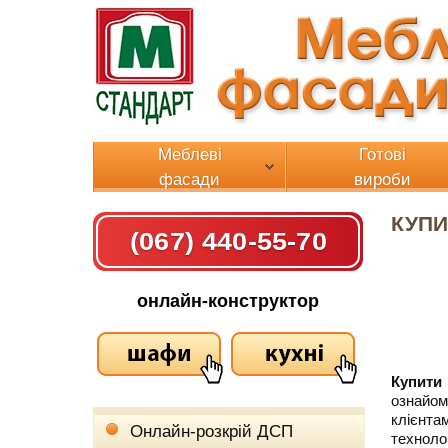
Меблеві
Готові
фасади
вироби
КУПИ
(067) 440-55-70
онлайн-конструктор
Купити
ознайом
клієнт
Онлайн-розкрій ДСП
техноло