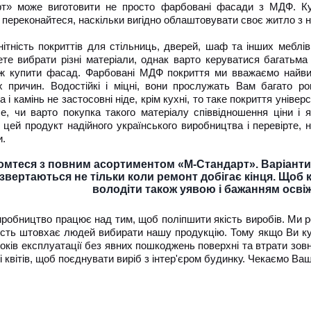
т» може виготовити не просто фарбовані фасади з МДФ. Ку
і переконайтеся, наскільки вигідно облаштовувати своє житло з 
нітність покриттів для стільниць, дверей, шаф та інших меблів
те вибрати різні матеріали, однак варто керуватися багатьма 
ж купити фасад. Фарбовані МДФ покриття ми вважаємо найви
х причин. Водостійкі і міцні, вони прослужать Вам багато р
 і камінь не застосовні ніде, крім кухні, то таке покриття уніве
е, чи варто покупка такого матеріалу співвідношення ціни і
 цей продукт надійного українського виробництва і перевірте, 
.
мтеся з повним асортиментом «М-Стандарт». Варіанти по
 звертаються не тільки коли ремонт добігає кінця. Що
володіти також уявою і бажанням осві
робництво працює над тим, щоб поліпшити якість виробів. Ми роз
ість штовхає людей вибирати нашу продукцію. Тому якщо Ви 
років експлуатації без явних пошкоджень поверхні та втрати зов
і квітів, щоб поєднувати виріб з інтер'єром будинку. Чекаємо Ваш