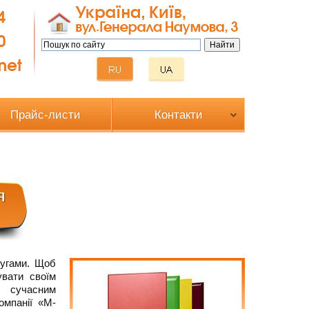
Прайс-листи
Контакти
угами. Щоб
увати своїм
и сучасним
омпанії «М-