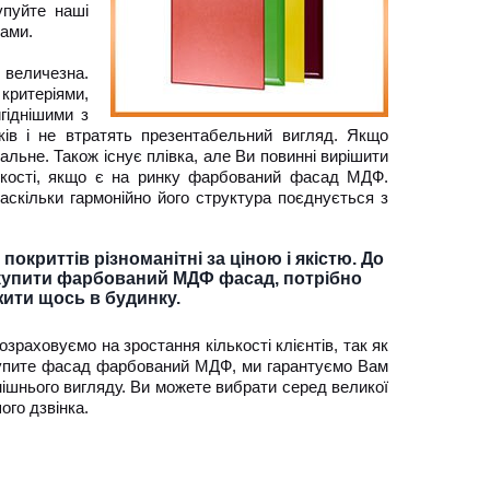
пуйте наші
нами.
 величезна.
критеріями,
гіднішими з
оків і не втратять презентабельний вигляд. Якщо
рсальне. Також існує плівка, але Ви повинні вирішити
 якості, якщо є на ринку фарбований фасад МДФ.
наскільки гармонійно його структура поєднується з
криттів різноманітні за ціною і якістю. До
б купити фарбований МДФ фасад, потрібно
жити щось в будинку.
раховуємо на зростання кількості клієнтів, так як
купите фасад фарбований МДФ, ми гарантуємо Вам
нішнього вигляду. Ви можете вибрати серед великої
ого дзвінка.