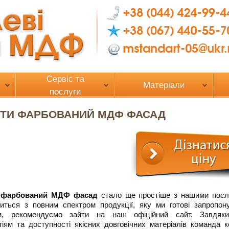
Сервіс та
Матеріали
послуги
ТИ ФАРБОВАНИЙ МДФ ФАСАД
 фарбований МДФ фасад
стало ще простіше з нашими посл
иться з повним спектром продукції, яку ми готові запропон
ам, рекомендуємо зайти на наш офіційний сайт. Завдяк
гіям та доступності якісних довговічних матеріалів команда к