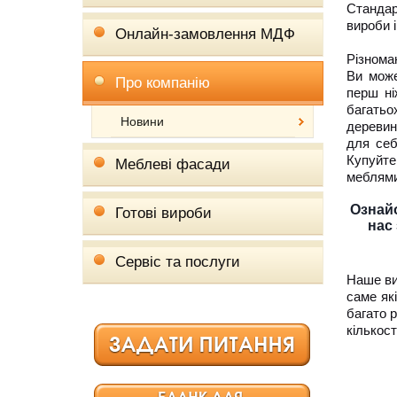
Стандар
вироби 
Онлайн-замовлення МДФ
Різнома
Ви може
Про компанію
перш ні
багатьо
Новини
деревина
для себ
Купуйте
Меблеві фасади
меблями
Ознайо
Готові вироби
нас
Сервіс та послуги
Наше ви
саме як
багато 
кількост