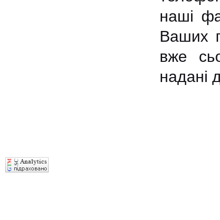
наші фа
Ваших п
вже сьо
надані 