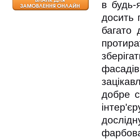
в будь-
досить 
багато 
протира
зберіга
фасадів
заціка
добре с
інтер'
дослід
фарбов