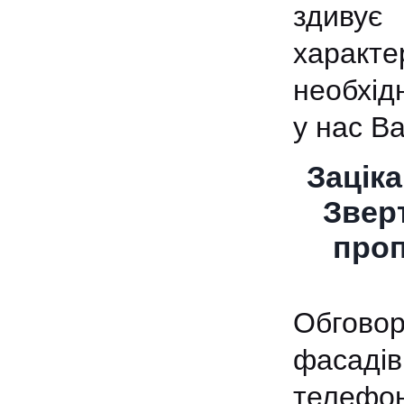
здивує
характ
необхід
у нас В
Зацік
Звер
проп
Обгово
фасаді
телефон