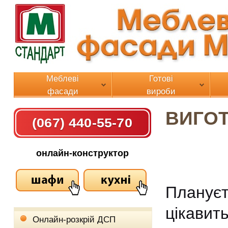
Меблеві
Готові
фасади
вироби
ВИГО
(067) 440-55-70
онлайн-конструктор
Плануєт
цікав
Онлайн-розкрій ДСП