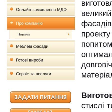
вигото
Онлайн-замовлення МДФ
велик
фасадів
Про компанію
проекту
Новини
попитом
Меблеві фасади
оптима
Готові вироби
довгов
матеріа
Сервіс та послуги
Вигото
стислі 