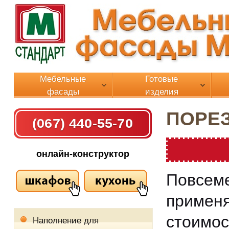
Мебельные
Готовые
фасады
изделия
ПОРЕЗ
(067) 440-55-70
онлайн-конструктор
Повсем
примен
стоимос
Наполнение для