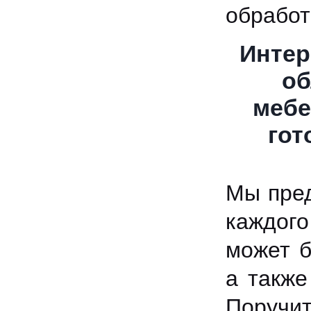
обработ
Интер
об
мебе
гот
Мы пред
каждого
может б
а также
Поручи