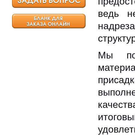
предост
ведь н
надрез
структу
Мы по
материа
присад
выполн
качест
итогов
удовлет