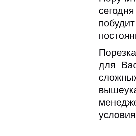
сегодня
побуди
постоян
Порезка
для Ва
сложн
вышеук
менедж
условия