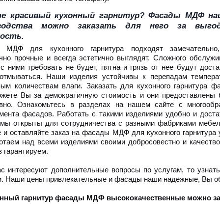
е красивый кухонный гарнитур? Фасады МДФ на
водства можно заказать для него за выго
ость.
 МДФ для кухонного гарнитура подходят замечательно
чно прочные и всегда эстетично выглядят. Сложного обслужи
с ними требовать не будет, пятна и грязь от нее будут доста
 отмываться. Наши изделия устойчивы к перепадам темпера
ым количествам влаги. Заказать для кухонного гарнитура ф
жете Вы за демократичную стоимость и они предоставлены 
ивно. Ознакомьтесь в разделах на нашем сайте с многообр
мента фасадов. Работать с такими изделиями удобно и доста
 мы открыты для сотрудничества с разными фабриками мебел
 и оставляйте заказ на фасады МДФ для кухонного гарнитура у
таем над всеми изделиями своими добросовестно и качество
 гарантируем.
с интересуют дополнительные вопросы по услугам, то узна
. Наши цены привлекательные и фасады наши надежные, Вы об 
онный гарнитур фасады МДФ высококачественные можно зак