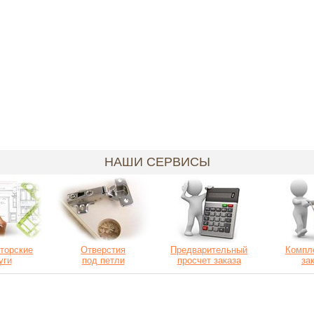
НАШИ СЕРВИСЫ
торские
Отверстия
Предварительный
Компл
уги
под петли
просчет заказа
за