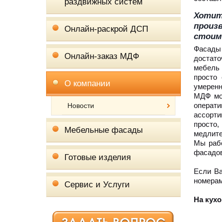
раздвижных систем
Хотит
произ
Онлайн-раскрой ДСП
стоим
Фасады
Онлайн-заказ МДФ
достато
мебель 
просто
О компании
умеренн
МДФ мо
операт
Новости
ассорти
просто,
Мебельные фасады
медлите
Мы рабо
фасадов
Готовые изделия
Если Ва
номерам
Сервис и Услуги
На кух