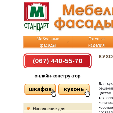
Мебельные
Готовые
фасады
изделия
КУХО
(067) 440-55-70
онлайн-конструктор
Для кух
решение
цветам
технол
количес
коротко
Наполнение для
составл