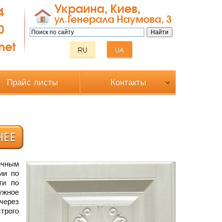
Прайс листы
Контакты
ичным
ии по
ти по
ужное
через
трого