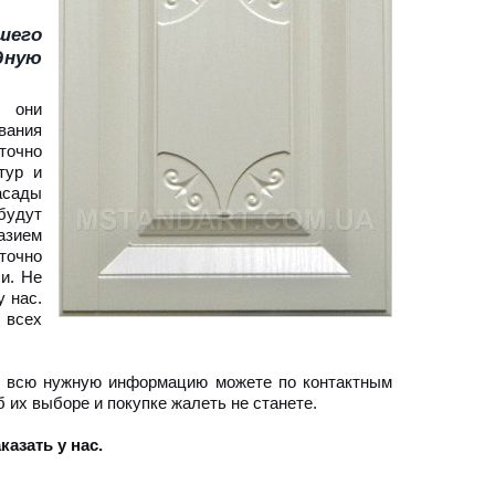
шего
дную
, они
вания
точно
тур и
асады
будут
азием
точно
и. Не
 нас.
 всех
ть всю нужную информацию можете по контактным
их выборе и покупке жалеть не станете.
азать у нас.