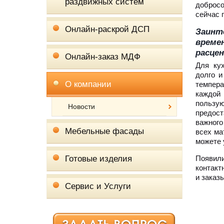
раздвижных систем
добросо
сейчас 
Онлайн-раскрой ДСП
Заинт
време
расцен
Онлайн-заказ МДФ
Для ку
долго и
О компании
темпера
каждой
пользу
Новости
предост
важного
Мебельные фасады
всех ма
можете 
Готовые изделия
Появил
контакт
и заказ
Сервис и Услуги