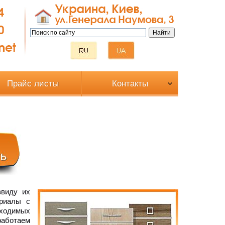
Прайс листы
Контакты
ввиду их
ериалы с
ходимых
аботаем