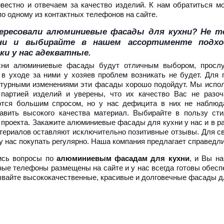
вестно и отвечаем за качество изделий. К нам обратиться м
по одному из контактных телефонов на сайте.
ересовали алюминиевые фасады для кухни? Не т
ни и выбирайте в нашем ассортименте подхо
ки у нас адекватные.
хни алюминиевые фасады будут отличным выбором, просл
 в уходе за ними у хозяев проблем возникать не будет. Дл
турными изменениями эти фасады хорошо подойдут. Мы испол
 партией изделий и уверены, что их качество Вас не разо
ются большим спросом, но у нас дефицита в них не наблюд
авить высокого качества материал. Выбирайте в пользу ст
 проекта. Закажите алюминиевые фасады для кухни у нас и в ра
териалов оставляют исключительно позитивные отзывы. Для с
у нас покупать регулярно. Наша компания предлагает справедл
ись вопросы по
алюминиевым фасадам для кухни
, и Вы н
ные телефоны размещены на сайте и у нас всегда готовы обесп
ывайте высококачественные, красивые и долговечные фасады д