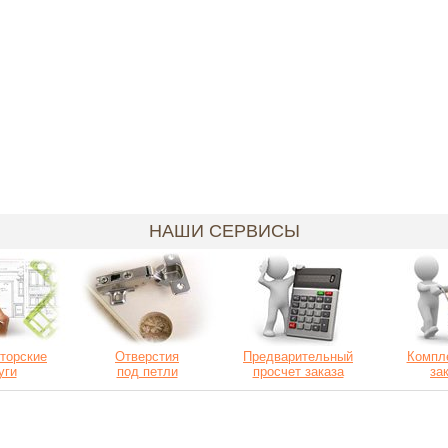
НАШИ СЕРВИСЫ
торские
Отверстия
Предварительный
Компл
уги
под петли
просчет заказа
за