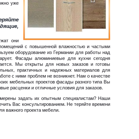
ожно уже
еряйте
дящие,
ужат они
я помещений с повышенной влажностью и частыми
ьзуем оборудование из Германии для работы над
чарует. Фасады алюминиевые для кухни сегодня
ается. Мы открыты для новых заказов и готовы
ильных, практичных и надежных материалов для
боте с ними проблем не возникнет. Нам о качестве
воих мебельных проектов фасады разного типа Вы
ивые расценки и отличные условия для заказов.
амерены задать их опытным специалистам? Наши
ечить Вас консультированием. Не теряйте времени
ля важного проекта мебели.