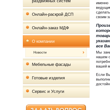
раздвижных систем
именно 
ведущи
сделать
Онлайн-раскрой ДСП
своим з
Произ
Онлайн-заказ МДФ
котор
товар
указа
О компании
все В
Мы зани
Новости
нашем о
потребн
Мебельные фасады
вашей м
Если Вы
Готовые изделия
выполни
достойн
Сервис и Услуги