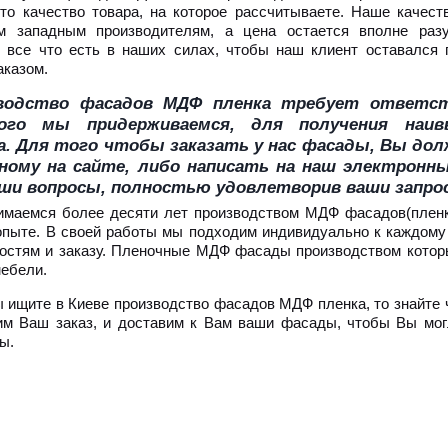
то качество товара, на которое рассчитываете. Наше качест
м западным производителям, а цена остается вполне раз
 все что есть в наших силах, чтобы наш клиент оставался
аказом.
водство фасадов МДФ пленка требует ответст
ого мы придерживаемся, для получения наив
а. Для того чтобы заказать у нас фасады, Вы до
нному на сайте, либо написать на наш электрон
аши вопросы, полностью удовлетворив ваши запр
маемся более десяти лет производством МДФ фасадов(пленка
пыте. В своей работы мы подходим индивидуально к каждому 
остям и заказу. Пленочные МДФ фасады производством кото
ебели.
 ищите в Киеве производство фасадов МДФ пленка, то знайте 
м Ваш заказ, и доставим к Вам ваши фасады, чтобы Вы мог
ы.