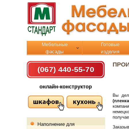
Мебельные
Готовые
фасады
изделия
ПРОИ
(067) 440-55-70
онлайн-конструктор
Вы дел
(пленка
компан
немецко
получае
Наполнение для
Заказыв