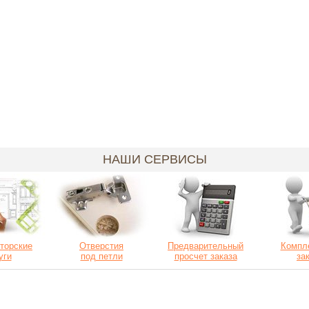
НАШИ СЕРВИСЫ
торские
Отверстия
Предварительный
Компл
уги
под петли
просчет заказа
за