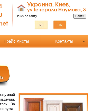
Прайс листы
Контакты
разумной
изделий,
твах. За
рослужат