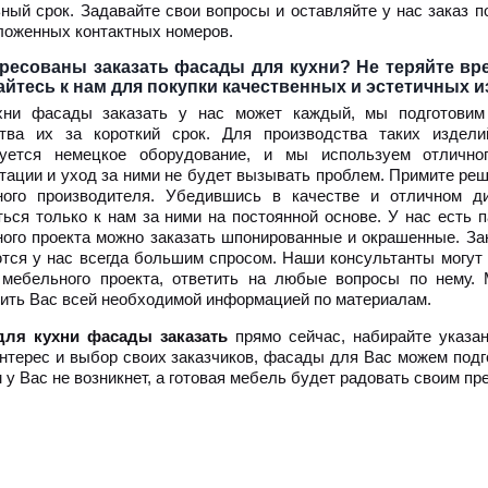
ный срок. Задавайте свои вопросы и оставляйте у нас заказ п
ложенных контактных номеров.
ресованы заказать фасады для кухни? Не теряйте вр
йтесь к нам для покупки качественных и эстетичных и
хни фасады заказать у нас может каждый, мы подготови
ства их за короткий срок. Для производства таких издел
зуется немецкое оборудование, и мы используем отличн
тации и уход за ними не будет вызывать проблем. Примите реш
ного производителя. Убедившись в качестве и отличном 
ься только к нам за ними на постоянной основе. У нас есть 
ого проекта можно заказать шпонированные и окрашенные. За
тся у нас всегда большим спросом. Наши консультанты могут
 мебельного проекта, ответить на любые вопросы по нему.
ить Вас всей необходимой информацией по материалам.
для кухни фасады заказать
прямо сейчас, набирайте указа
нтерес и выбор своих заказчиков, фасады для Вас можем подго
 у Вас не возникнет, а готовая мебель будет радовать своим п