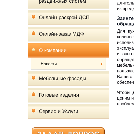
раздвижных систем
длитель
из пред
Онлайн-раскрой ДСП
Заинте
обраща
Для ку
Онлайн-заказ МДФ
количе
исполь
эксплуа
О компании
и опыт
обращат
Новости
мебельн
пользую
Вашего
Мебельные фасады
обеспеч
Чтобы
Готовые изделия
ценим и
проблем
Сервис и Услуги