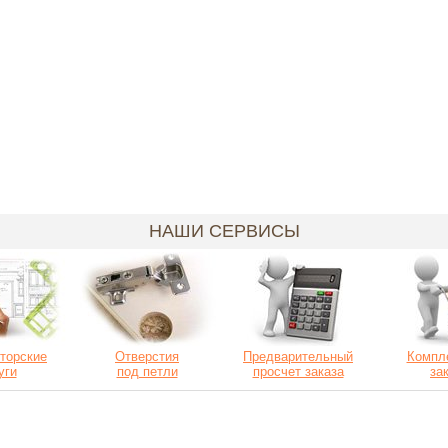
НАШИ СЕРВИСЫ
торские
Отверстия
Предварительный
Компл
уги
под петли
просчет заказа
за