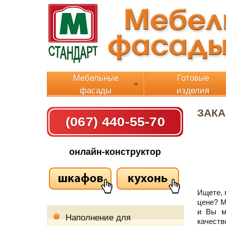
Мебельные
Готовые
фасады
изделия
ЗАКА
(067) 440-55-70
онлайн-конструктор
Ищете, 
цене? М
и Вы м
Наполнение для
качест